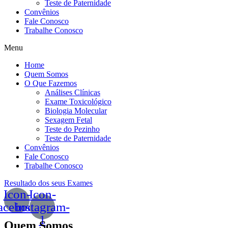
Teste de Paternidade
Convênios
Fale Conosco
Trabalhe Conosco
Menu
Home
Quem Somos
O Que Fazemos
Análises Clínicas
Exame Toxicológico
Biologia Molecular
Sexagem Fetal
Teste do Pezinho
Teste de Paternidade
Convênios
Fale Conosco
Trabalhe Conosco
Resultado dos seus Exames
Icon-
Icon-
acebook
instagram-
1
Quem Somos