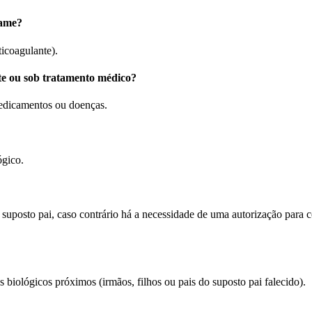
xame?
ticoagulante).
te ou sob tratamento médico?
edicamentos ou doenças.
ógico.
o suposto pai, caso contrário há a necessidade de uma autorização para 
 biológicos próximos (irmãos, filhos ou pais do suposto pai falecido).