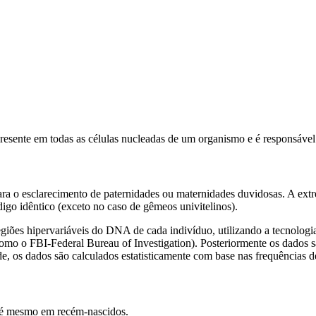
esente em todas as células nucleadas de um organismo e é responsável
ara o esclarecimento de paternidades ou maternidades duvidosas. A extr
igo idêntico (exceto no caso de gêmeos univitelinos).
 regiões hipervariáveis do DNA de cada indivíduo, utilizando a tecno
 como o FBI-Federal Bureau of Investigation). Posteriormente os dados s
de, os dados são calculados estatisticamente com base nas frequências 
até mesmo em recém-nascidos.