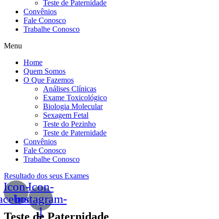
Teste de Paternidade
Convênios
Fale Conosco
Trabalhe Conosco
Menu
Home
Quem Somos
O Que Fazemos
Análises Clínicas
Exame Toxicológico
Biologia Molecular
Sexagem Fetal
Teste do Pezinho
Teste de Paternidade
Convênios
Fale Conosco
Trabalhe Conosco
Resultado dos seus Exames
Icon-
Icon-
acebook
instagram-
1
Teste de Paternidade